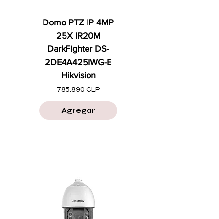
Domo PTZ IP 4MP
25X IR20M
DarkFighter DS-
2DE4A425IWG-E
Hikvision
Precio
785.890 CLP
Agregar