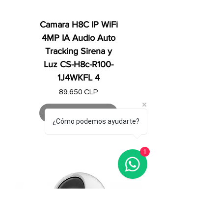
Camara H8C IP WiFi
4MP IA Audio Auto
Tracking Sirena y
Luz CS-H8c-R100-
1J4WKFL 4
Precio
89.650 CLP
Agotado
¿Cómo podemos ayudarte?
1