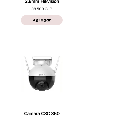
2.8mm Hikvision
Precio
38.500 CLP
Agregar
Camara C8C 360