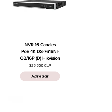
NVR 16 Canales
PoE 4K DS-7616NI-
Q2/16P (D) Hikvision
Precio
325.500 CLP
Agregar