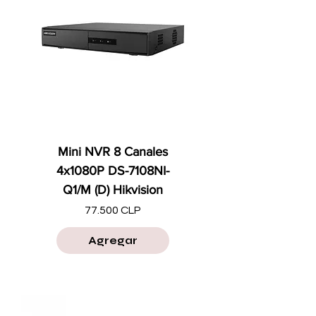
Mini NVR 8 Canales
4x1080P DS-7108NI-
Q1/M (D) Hikvision
Precio
77.500 CLP
Agregar