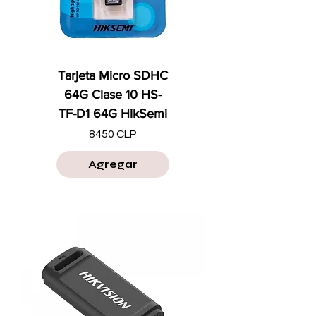
Tarjeta Micro SDHC
64G Clase 10 HS-
TF-D1 64G HikSemi
Precio
8450 CLP
Agregar