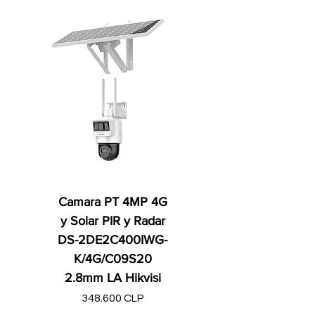
Camara PT 4MP 4G
y Solar PIR y Radar
DS-2DE2C400IWG-
K/4G/C09S20
2.8mm LA Hikvisi
Precio
348.600 CLP