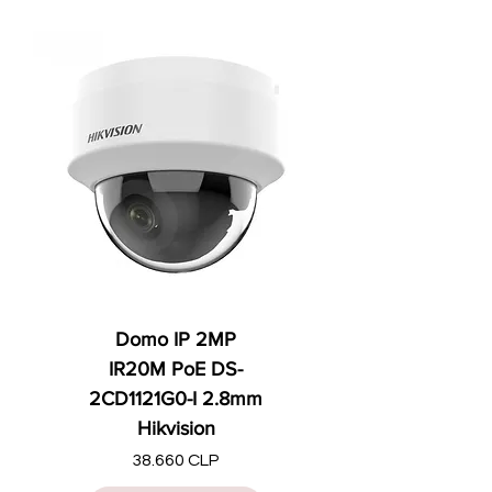
Domo IP 2MP
IR20M PoE DS-
2CD1121G0-I 2.8mm
Hikvision
Precio
38.660 CLP