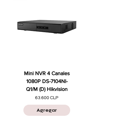
Mini NVR 4 Canales
1080P DS-7104NI-
Q1/M (D) Hikvision
Precio
63.600 CLP
Agregar