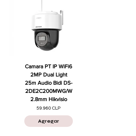
Camara PT IP WiFi6
2MP Dual Light
25m Audio Bidi DS-
2DE2C200MWG/W
2.8mm Hikvisio
Precio
59.960 CLP
Agregar