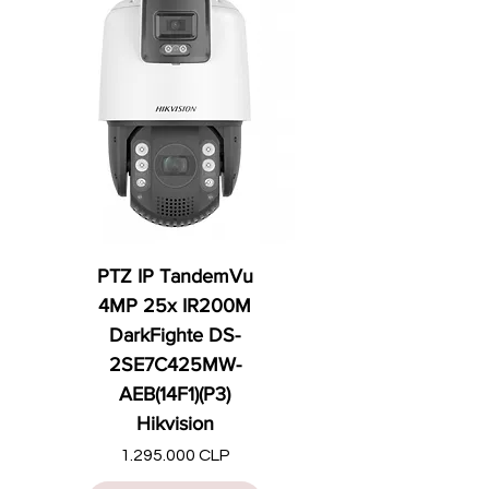
PTZ IP TandemVu
4MP 25x IR200M
DarkFighte DS-
2SE7C425MW-
AEB(14F1)(P3)
Hikvision
Precio
1.295.000 CLP