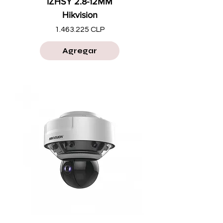
IZHSY 2.8-12MM
Hikvision
Precio
1.463.225 CLP
Agregar