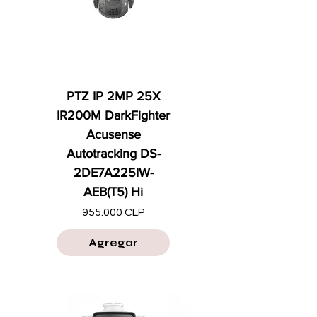
PTZ IP 2MP 25X
IR200M DarkFighter
Acusense
Autotracking DS-
2DE7A225IW-
AEB(T5) Hi
Precio
955.000 CLP
Agregar