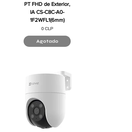
PT FHD de Exterior,
IA CS-C8C-A0-
1F2WFL1(6mm)
Precio
0 CLP
Agotado