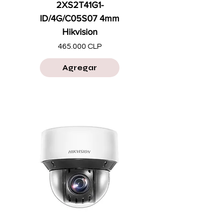
2XS2T41G1-
ID/4G/C05S07 4mm
Hikvision
Precio
465.000 CLP
Agregar